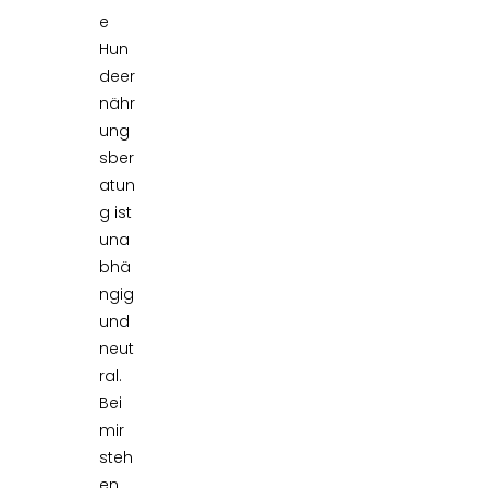
e
Hun
deer
nähr
ung
sber
atun
g ist
una
bhä
ngig
und
neut
ral.
Bei
mir
steh
en