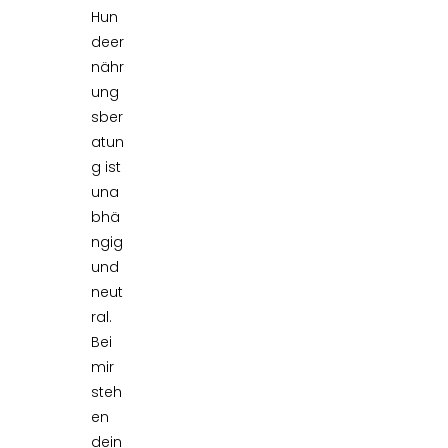
Hun
deer
nähr
ung
sber
atun
g ist
una
bhä
ngig
und
neut
ral.
Bei
mir
steh
en
dein