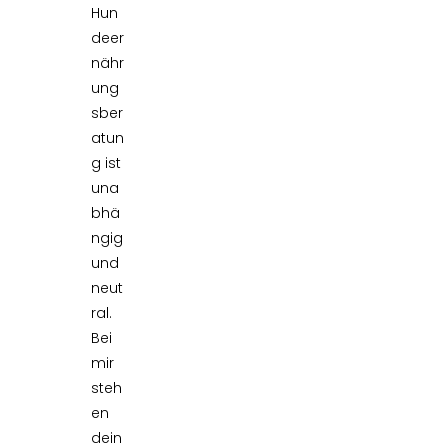
Hun
deer
nähr
ung
sber
atun
g ist
una
bhä
ngig
und
neut
ral.
Bei
mir
steh
en
dein